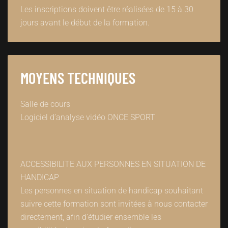
Les inscriptions doivent être réalisées de 15 à 30
jours avant le début de la formation.
MOYENS TECHNIQUES
Salle de cours
Logiciel d’analyse vidéo ONCE SPORT
ACCESSIBILITE AUX PERSONNES EN SITUATION DE
HANDICAP
Les personnes en situation de handicap souhaitant
suivre cette formation sont invitées à nous contacter
directement, afin d’étudier ensemble les