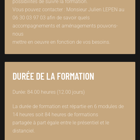
possibilités de suivre la formation.
Vous pouvez contacter : Monsieur Julien LEPEN au
06 30 03 97 03 afin de savoir quels
accompagnements et aménagements pouvons-
nous
mettre en oeuvre en fonction de vos besoins.
DURÉE DE LA FORMATION
Durée: 84.00 heures (12.00 jours)
La durée de formation est répartie en 6 modules de
14 heures soit 84 heures de formations
partagée à part égale entre le présentiel et le
distanciel.