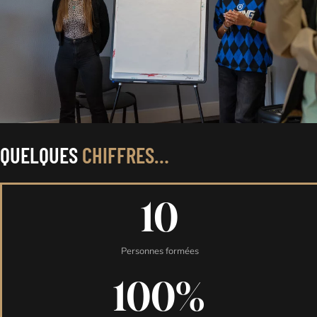
QUELQUES
CHIFFRES…
10
Personnes formées
100%