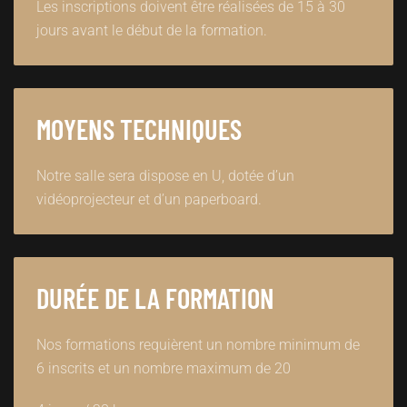
Les inscriptions doivent être réalisées de 15 à 30
jours avant le début de la formation.
MOYENS TECHNIQUES
Notre salle sera dispose en U, dotée d’un
vidéoprojecteur et d’un paperboard.
DURÉE DE LA FORMATION
Nos formations requièrent un nombre minimum de
6 inscrits et un nombre maximum de 20